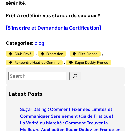
sérénité.
Prêt à redéfinir vos standards sociaux ?
[S’inscrire et Demander la Certification]
Categories
:
blog
, 
, 
, 
Club Privé
Discrétion
Elite France
, 
Rencontre Haut de Gamme
Sugar Daddy France
S
e
a
Latest Posts
r
c
Sugar Dating : Comment Fixer ses Limites et
h
Communiquer Sereinement (Guide Pratique)
La Vérité du Marché : Comment Trouver la
Meilleure Application Sugar Daddy en France en