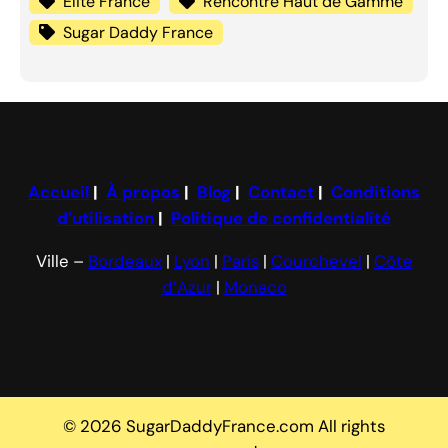
Elite France
Rencontre Haut de Gamme
Sugar Daddy France
Accueil
|
À propos
|
Blog
|
Contact
|
Conditions
d’utilisation
|
Politique de confidentialité
Ville –
Bordeaux
|
Lyon
|
Paris
|
Courchevel
|
Côte
d’Azur
|
Monaco
© 2026 SugarDaddyFrance.com All rights